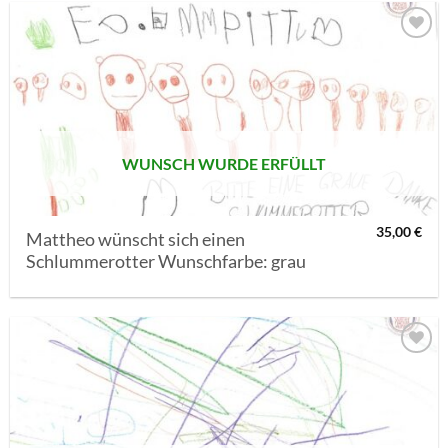
AUF MEINE
MERKLISTE
SETZEN
WUNSCH WURDE ERFÜLLT
35,00
€
Mattheo wünscht sich einen
Schlummerotter Wunschfarbe: grau
AUF MEINE
MERKLISTE
SETZEN