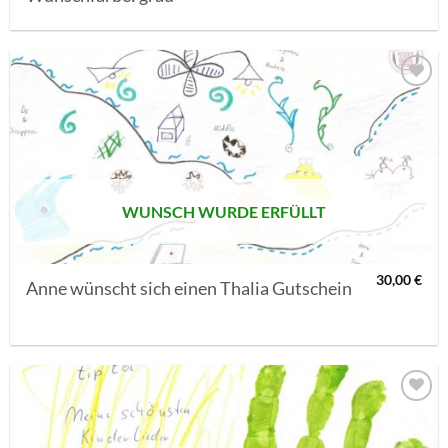
AUF MEINE
MERKLISTE
SETZEN
WUNSCH WURDE ERFÜLLT
30,00
€
Anne wünscht sich einen Thalia Gutschein
AUF MEINE
MERKLISTE