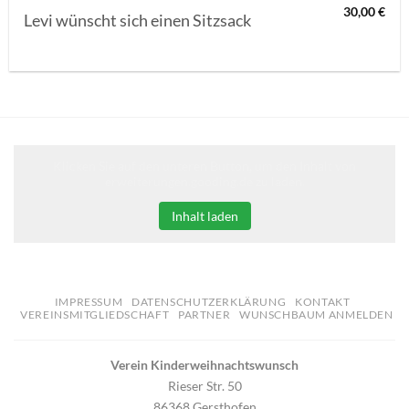
30,00
€
Levi wünscht sich einen Sitzsack
Klicken Sie auf den unteren Button, um den Inhalt von
erweiterungen.gooding.de zu laden.
Inhalt laden
IMPRESSUM
DATENSCHUTZERKLÄRUNG
KONTAKT
VEREINSMITGLIEDSCHAFT
PARTNER
WUNSCHBAUM ANMELDEN
Verein Kinderweihnachtswunsch
Rieser Str. 50
86368 Gersthofen