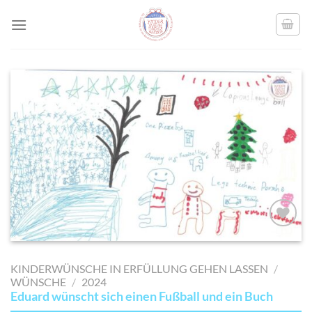
Skip
to
content
AUF MEINE
MERKLISTE
KINDERWÜNSCHE IN ERFÜLLUNG GEHEN LASSEN
/
SETZEN
WÜNSCHE
/
2024
Eduard wünscht sich einen Fußball und ein Buch