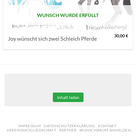
WUNSCH WURDE ERFÜLLT
30,00
€
Joy wünscht sich zwei Schleich Pferde
Klicken Sie auf den unteren Button, um den Inhalt von
erweiterungen.gooding.de zu laden.
Inhalt laden
IMPRESSUM
DATENSCHUTZERKLÄRUNG
KONTAKT
VEREINSMITGLIEDSCHAFT
PARTNER
WUNSCHBAUM ANMELDEN