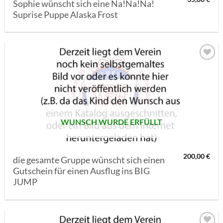
Sophie wünscht sich eine Na!Na!Na!
Suprise Puppe Alaska Frost
AUF MEINE
MERKLISTE
SETZEN
WUNSCH WURDE ERFÜLLT
200,00
€
die gesamte Gruppe wünscht sich einen
Gutschein für einen Ausflug ins BIG
JUMP