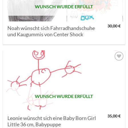
WUNSCH WURDE ERFÜLLT
30,00
€
Noah wünscht sich Fahrradhandschuhe
und Kaugummis von Center Shock
AUF MEINE
MERKLISTE
SETZEN
WUNSCH WURDE ERFÜLLT
35,00
€
Leonie wünscht sich eine Baby Born Girl
Little 36 cm, Babypuppe