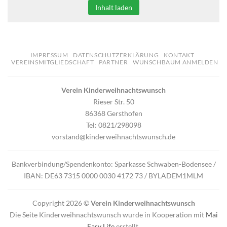
Inhalt laden
IMPRESSUM
DATENSCHUTZERKLÄRUNG
KONTAKT
VEREINSMITGLIEDSCHAFT
PARTNER
WUNSCHBAUM ANMELDEN
Verein Kinderweihnachtswunsch
Rieser Str. 50
86368 Gersthofen
Tel: 0821/298098
vorstand@kinderweihnachtswunsch.de
Bankverbindung/Spendenkonto: Sparkasse Schwaben-Bodensee /
IBAN: DE63 7315 0000 0030 4172 73 / BYLADEM1MLM
Copyright 2026 ©
Verein Kinderweihnachtswunsch
Die Seite Kinderweihnachtswunsch wurde in Kooperation mit
Mai
Easy Life
erstellt.