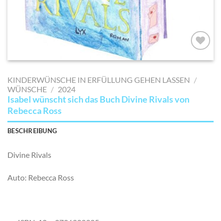
AUF MEINE
MERKLISTE
KINDERWÜNSCHE IN ERFÜLLUNG GEHEN LASSEN
/
SETZEN
WÜNSCHE
/
2024
Isabel wünscht sich das Buch Divine Rivals von
Rebecca Ross
BESCHREIBUNG
Divine Rivals
Auto: Rebecca Ross