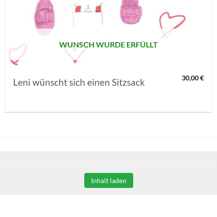
MERKLISTE
SETZEN
WUNSCH WURDE ERFÜLLT
30,00
€
Leni wünscht sich einen Sitzsack
Sie auf den unteren Button, um den Inhalt von erweiterungen.gooding.de 
Inhalt laden