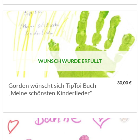
AUF MEINE
MERKLISTE
SETZEN
WUNSCH WURDE ERFÜLLT
30,00
€
Gordon wünscht sich TipToi Buch
„Meine schönsten Kinderlieder“
AUF MEINE