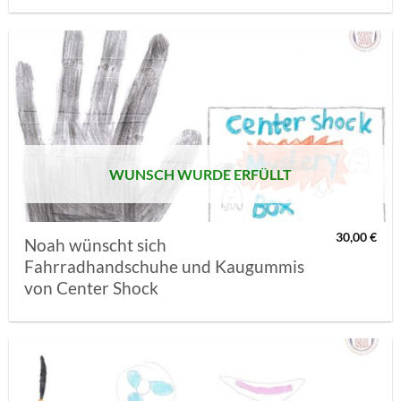
AUF MEINE
MERKLISTE
SETZEN
WUNSCH WURDE ERFÜLLT
30,00
€
Noah wünscht sich
Fahrradhandschuhe und Kaugummis
von Center Shock
AUF MEINE