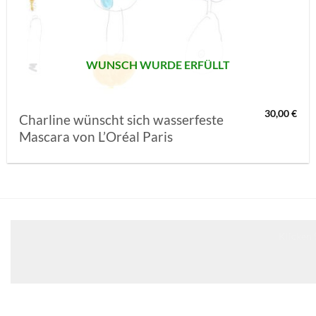
MERKLISTE
SETZEN
WUNSCH WURDE ERFÜLLT
30,00
€
Charline wünscht sich wasserfeste
Mascara von L’Oréal Paris
Klicken 