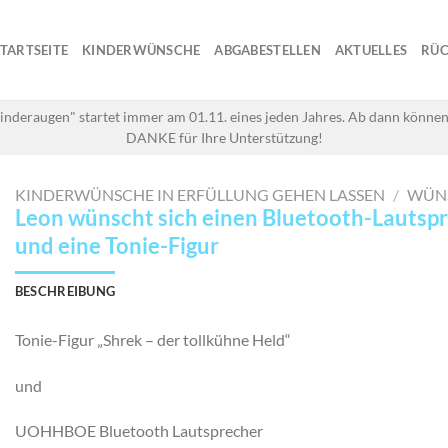
STARTSEITE
KINDERWÜNSCHE
ABGABESTELLEN
AKTUELLES
RÜC
inderaugen" startet immer am 01.11. eines jeden Jahres. Ab dann können
DANKE für Ihre Unterstützung!
KINDERWÜNSCHE IN ERFÜLLUNG GEHEN LASSEN
/
WÜN
Leon wünscht sich einen Bluetooth-Lautsp
und eine Tonie-Figur
BESCHREIBUNG
Tonie-Figur „Shrek – der tollkühne Held“
und
UOHHBOE Bluetooth Lautsprecher