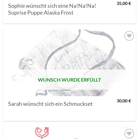
35,00
€
Sophie wünscht sich eine Na!Na!Na!
Suprise Puppe Alaska Frost
AUF MEINE
MERKLISTE
SETZEN
WUNSCH WURDE ERFÜLLT
30,00
€
Sarah wünscht sich ein Schmuckset