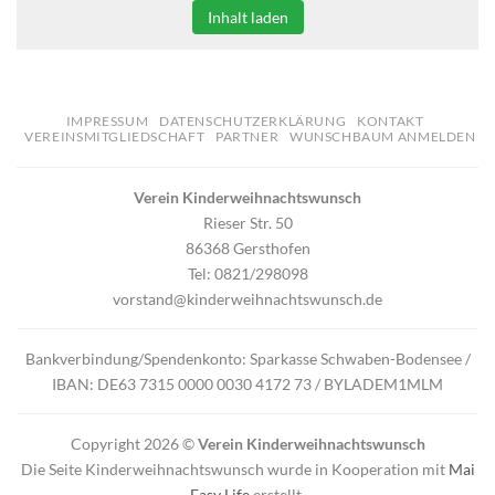
Inhalt laden
IMPRESSUM
DATENSCHUTZERKLÄRUNG
KONTAKT
VEREINSMITGLIEDSCHAFT
PARTNER
WUNSCHBAUM ANMELDEN
Verein Kinderweihnachtswunsch
Rieser Str. 50
86368 Gersthofen
Tel: 0821/298098
vorstand@kinderweihnachtswunsch.de
Bankverbindung/Spendenkonto: Sparkasse Schwaben-Bodensee /
IBAN: DE63 7315 0000 0030 4172 73 / BYLADEM1MLM
Copyright 2026 ©
Verein Kinderweihnachtswunsch
Die Seite Kinderweihnachtswunsch wurde in Kooperation mit
Mai
Easy Life
erstellt.