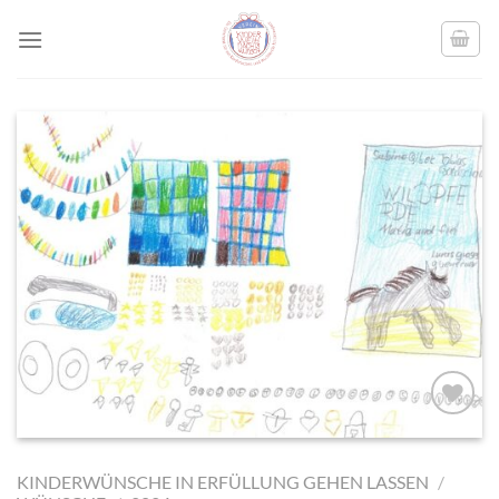
Skip
to
content
AUF MEINE
MERKLISTE
KINDERWÜNSCHE IN ERFÜLLUNG GEHEN LASSEN
/
SETZEN