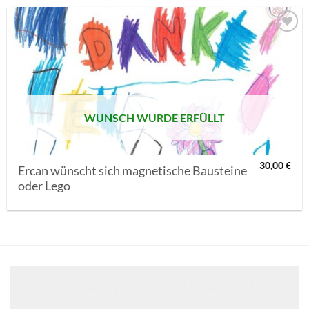
AUF MEINE
MERKLISTE
SETZEN
WUNSCH WURDE ERFÜLLT
30,00
€
Ercan wünscht sich magnetische Bausteine
oder Lego
Klicken Sie auf den unteren Button, um den Inhalt von
erweiterungen.gooding.de zu laden.