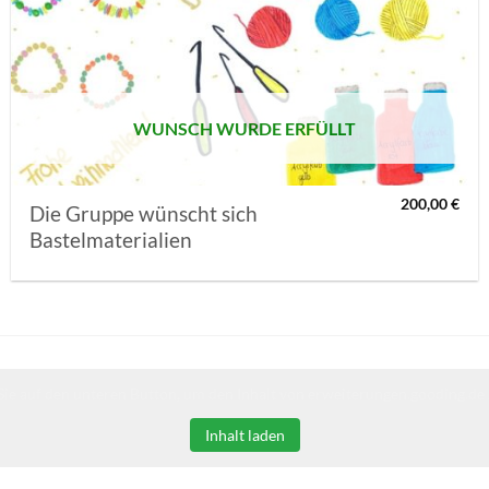
AUF MEINE
MERKLISTE
SETZEN
WUNSCH WURDE ERFÜLLT
200,00
€
Die Gruppe wünscht sich
Bastelmaterialien
Sie auf den unteren Button, um den Inhalt von erweiterungen.gooding.de 
Inhalt laden