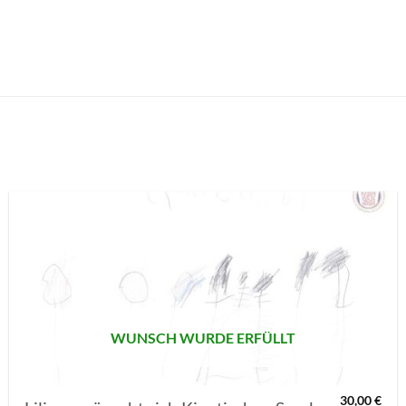
AUF MEINE
MERKLISTE
SETZEN
WUNSCH WURDE ERFÜLLT
30,00
€