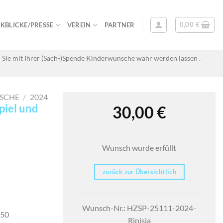
0,00
€
KBLICKE/PRESSE
VEREIN
PARTNER
 Sie mit Ihrer (Sach-)Spende Kinderwünsche wahr werden lassen .
SCHE
/
2024
piel und
30,00
€
Wunsch wurde erfüllt
zurück zur Übersichtlich
Wunsch-Nr.: HZSP-25111-2024-
950
Rinisia