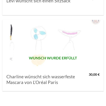
Levi wünscht sich einen Sitzsack
AUF MEINE
MERKLISTE
SETZEN
WUNSCH WURDE ERFÜLLT
30,00
€
Charline wünscht sich wasserfeste
Mascara von L’Oréal Paris