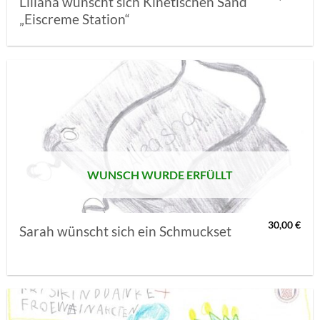
Liliana wünscht sich Kinetischen Sand
„Eiscreme Station“
AUF MEINE
MERKLISTE
SETZEN
WUNSCH WURDE ERFÜLLT
30,00
€
Sarah wünscht sich ein Schmuckset