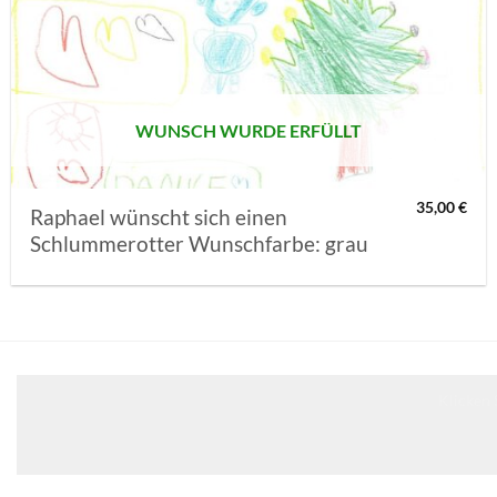
AUF MEINE
MERKLISTE
SETZEN
WUNSCH WURDE ERFÜLLT
35,00
€
Raphael wünscht sich einen
Schlummerotter Wunschfarbe: grau
Klicken 