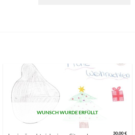
AUF MEINE
MERKLISTE
SETZEN
WUNSCH WURDE ERFÜLLT
30,00
€