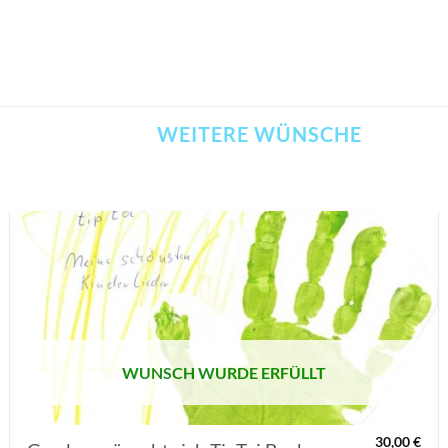
WEITERE WÜNSCHE
AUF MEINE
MERKLISTE
SETZEN
WUNSCH WURDE ERFÜLLT
30,00
€