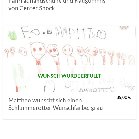
Fahrradhandschuhe und Kaugummis
von Center Shock
AUF MEINE
MERKLISTE
SETZEN
WUNSCH WURDE ERFÜLLT
35,00
€
Mattheo wünscht sich einen
Schlummerotter Wunschfarbe: grau