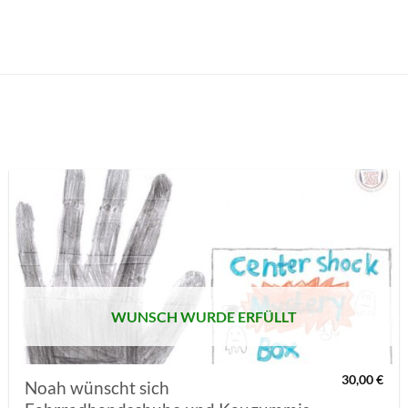
AUF MEINE
MERKLISTE
SETZEN
WUNSCH WURDE ERFÜLLT
30,00
€
Noah wünscht sich