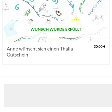
AUF MEINE
MERKLISTE
SETZEN
WUNSCH WURDE ERFÜLLT
30,00
€
Anne wünscht sich einen Thalia
Gutschein
Klicken 