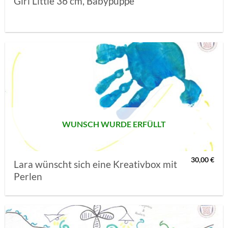
Girl Little 36 cm, Babypuppe
AUF MEINE
MERKLISTE
SETZEN
WUNSCH WURDE ERFÜLLT
30,00
€
Lara wünscht sich eine Kreativbox mit
Perlen