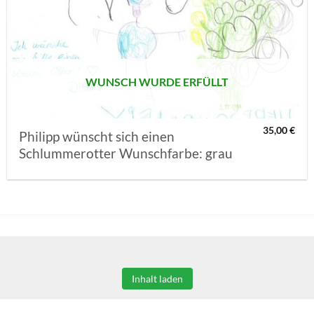
AUF MEINE
MERKLISTE
SETZEN
WUNSCH WURDE ERFÜLLT
35,00
€
Philipp wünscht sich einen
Schlummerotter Wunschfarbe: grau
Sie auf den unteren Button, um den Inhalt von erweiterungen.gooding.de 
Inhalt laden