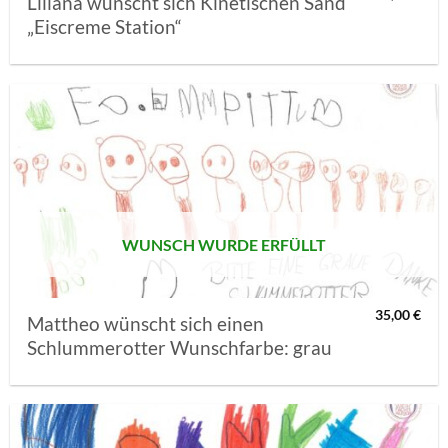
Liliana wünscht sich Kinetischen Sand
„Eiscreme Station“
AUF MEINE
MERKLISTE
SETZEN
WUNSCH WURDE ERFÜLLT
35,00
€
Mattheo wünscht sich einen
Schlummerotter Wunschfarbe: grau