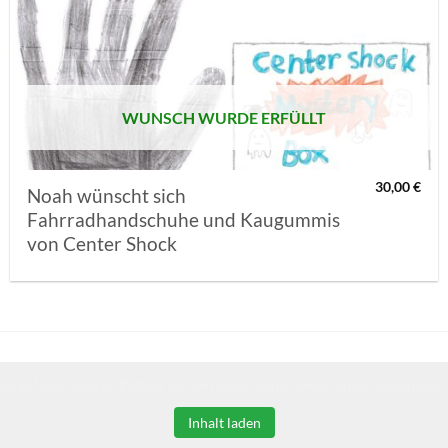
AUF MEINE
MERKLISTE
SETZEN
WUNSCH WURDE ERFÜLLT
30,00
€
Noah wünscht sich
Fahrradhandschuhe und Kaugummis
von Center Shock
Sie auf den unteren Button, um den Inhalt von erweiterungen.gooding.de 
Inhalt laden