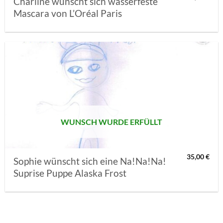
Charline wünscht sich wasserfeste
Mascara von L’Oréal Paris
AUF MEINE
MERKLISTE
SETZEN
WUNSCH WURDE ERFÜLLT
35,00
€
Sophie wünscht sich eine Na!Na!Na!
Suprise Puppe Alaska Frost