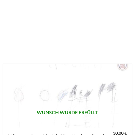
AUF MEINE
MERKLISTE
SETZEN
WUNSCH WURDE ERFÜLLT
30,00
€