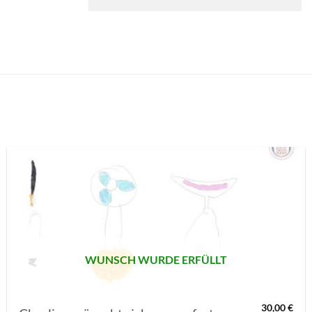
AUF MEINE
MERKLISTE
SETZEN
WUNSCH WURDE ERFÜLLT
30,00
€