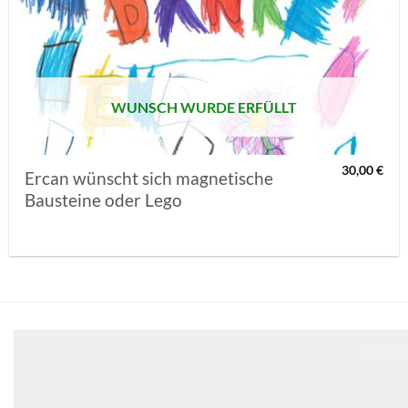
AUF MEINE
MERKLISTE
SETZEN
WUNSCH WURDE ERFÜLLT
30,00
€
Ercan wünscht sich magnetische
Bausteine oder Lego
Klicken 