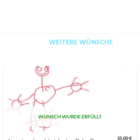
WEITERE WÜNSCHE
AUF MEINE
MERKLISTE
SETZEN
WUNSCH WURDE ERFÜLLT
35,00
€