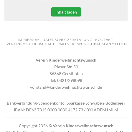
erweiterungen.gooding.de zu laden.
Inhalt laden
IMPRESSUM
DATENSCHUTZERKLÄRUNG
KONTAKT
VEREINSMITGLIEDSCHAFT
PARTNER
WUNSCHBAUM ANMELDEN
Verein Kinderweihnachtswunsch
Rieser Str. 50
86368 Gersthofen
Tel: 0821/298098
vorstand@kinderweihnachtswunsch.de
Bankverbindung/Spendenkonto: Sparkasse Schwaben-Bodensee /
IBAN: DE63 7315 0000 0030 4172 73 / BYLADEM1MLM
Copyright 2026 ©
Verein Kinderweihnachtswunsch