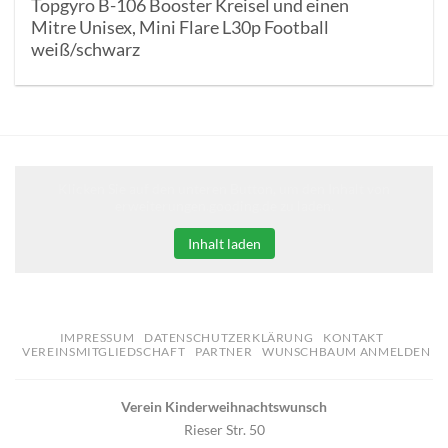
Topgyro B-106 Booster Kreisel und einen
Mitre Unisex, Mini Flare L30p Football
weiß/schwarz
Klicken Sie auf den unteren Button, um den Inhalt von
erweiterungen.gooding.de zu laden.
Inhalt laden
IMPRESSUM
DATENSCHUTZERKLÄRUNG
KONTAKT
VEREINSMITGLIEDSCHAFT
PARTNER
WUNSCHBAUM ANMELDEN
Verein Kinderweihnachtswunsch
Rieser Str. 50