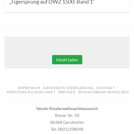
„Tigersprung auf DWZ 1500: Band 1“
Klicken Sie auf den unteren Button, um den Inhalt von
erweiterungen.gooding.de zu laden.
Inhalt laden
IMPRESSUM
DATENSCHUTZERKLÄRUNG
KONTAKT
VEREINSMITGLIEDSCHAFT
PARTNER
WUNSCHBAUM ANMELDEN
Verein Kinderweihnachtswunsch
Rieser Str. 50
86368 Gersthofen
Tel: 0821/298098