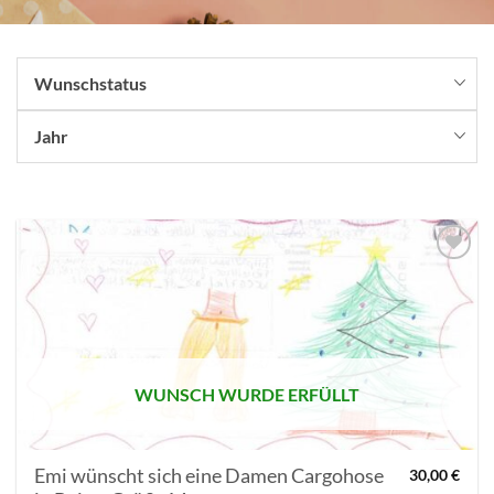
Wunschstatus
Jahr
AUF MEINE
MERKLISTE
SETZEN
WUNSCH WURDE ERFÜLLT
Emi wünscht sich eine Damen Cargohose
30,00
€