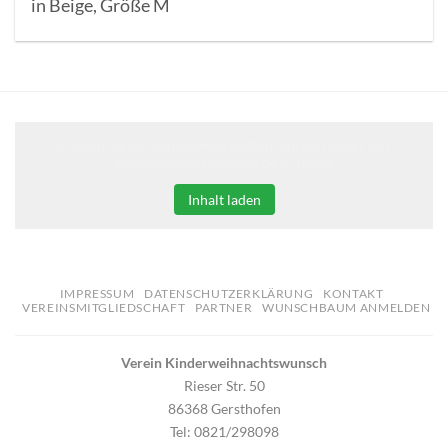
in Beige, Größe M
Klicken Sie auf den unteren Button, um den Inhalt von
erweiterungen.gooding.de zu laden.
Inhalt laden
IMPRESSUM
DATENSCHUTZERKLÄRUNG
KONTAKT
VEREINSMITGLIEDSCHAFT
PARTNER
WUNSCHBAUM ANMELDEN
Verein Kinderweihnachtswunsch
Rieser Str. 50
86368 Gersthofen
Tel: 0821/298098