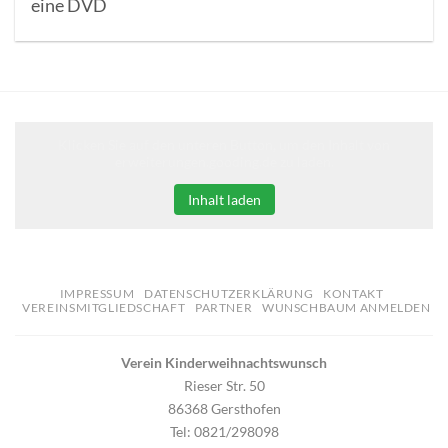
eine DVD
Klicken Sie auf den unteren Button, um den Inhalt von
erweiterungen.gooding.de zu laden.
Inhalt laden
IMPRESSUM
DATENSCHUTZERKLÄRUNG
KONTAKT
VEREINSMITGLIEDSCHAFT
PARTNER
WUNSCHBAUM ANMELDEN
Verein Kinderweihnachtswunsch
Rieser Str. 50
86368 Gersthofen
Tel: 0821/298098