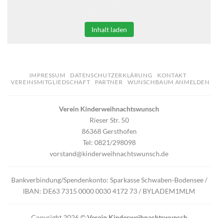
Klicken Sie auf den unteren Button, um den Inhalt von
erweiterungen.gooding.de zu laden.
Inhalt laden
IMPRESSUM
DATENSCHUTZERKLÄRUNG
KONTAKT
VEREINSMITGLIEDSCHAFT
PARTNER
WUNSCHBAUM ANMELDEN
Verein Kinderweihnachtswunsch
Rieser Str. 50
86368 Gersthofen
Tel: 0821/298098
vorstand@kinderweihnachtswunsch.de
Bankverbindung/Spendenkonto: Sparkasse Schwaben-Bodensee /
IBAN: DE63 7315 0000 0030 4172 73 / BYLADEM1MLM
Copyright 2026 ©
Verein Kinderweihnachtswunsch