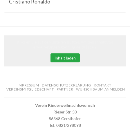
Cristiano Ronaldo
Klicken Sie auf den unteren Button, um den Inhalt von
erweiterungen.gooding.de zu laden.
Inhalt laden
IMPRESSUM
DATENSCHUTZERKLÄRUNG
KONTAKT
VEREINSMITGLIEDSCHAFT
PARTNER
WUNSCHBAUM ANMELDEN
Verein Kinderweihnachtswunsch
Rieser Str. 50
86368 Gersthofen
Tel: 0821/298098