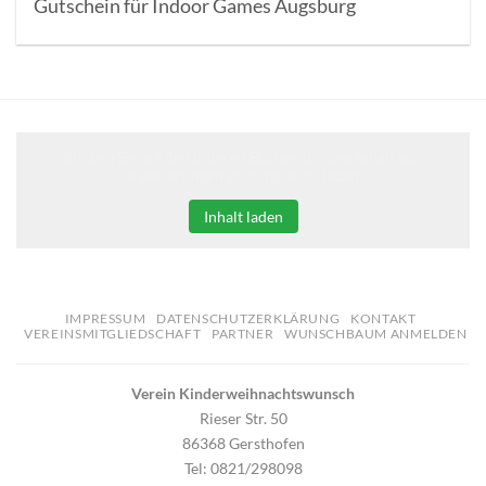
Gutschein für Indoor Games Augsburg
Klicken Sie auf den unteren Button, um den Inhalt von
erweiterungen.gooding.de zu laden.
Inhalt laden
IMPRESSUM
DATENSCHUTZERKLÄRUNG
KONTAKT
VEREINSMITGLIEDSCHAFT
PARTNER
WUNSCHBAUM ANMELDEN
Verein Kinderweihnachtswunsch
Rieser Str. 50
86368 Gersthofen
Tel: 0821/298098