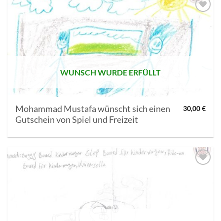
AUF MEINE
MERKLISTE
SETZEN
WUNSCH WURDE ERFÜLLT
Mohammad Mustafa wünscht sich einen
30,00
€
Gutschein von Spiel und Freizeit
AUF MEINE
MERKLISTE
SETZEN