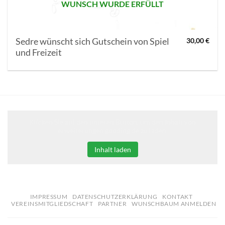
WUNSCH WURDE ERFÜLLT
Sedre wünscht sich Gutschein von Spiel
30,00
€
und Freizeit
Klicken Sie auf den unteren Button, um den Inhalt von
erweiterungen.gooding.de zu laden.
Inhalt laden
IMPRESSUM
DATENSCHUTZERKLÄRUNG
KONTAKT
VEREINSMITGLIEDSCHAFT
PARTNER
WUNSCHBAUM ANMELDEN