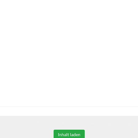
Sie auf den unteren Button, um den Inhalt von erweiterungen.gooding.de 
Inhalt laden