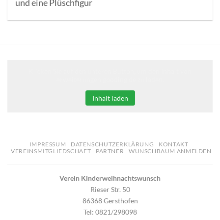
und eine Plüschfigur
Klicken Sie auf den unteren Button, um den Inhalt von
erweiterungen.gooding.de zu laden.
Inhalt laden
IMPRESSUM
DATENSCHUTZERKLÄRUNG
KONTAKT
VEREINSMITGLIEDSCHAFT
PARTNER
WUNSCHBAUM ANMELDEN
Verein Kinderweihnachtswunsch
Rieser Str. 50
86368 Gersthofen
Tel: 0821/298098