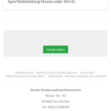
Sportbekleidung Hosen oder Shirts
Klicken Sie auf den unteren Button, um den Inhalt von
erweiterungen.gooding.de zu laden.
Inhalt laden
IMPRESSUM
DATENSCHUTZERKLÄRUNG
KONTAKT
VEREINSMITGLIEDSCHAFT
PARTNER
WUNSCHBAUM ANMELDEN
Verein Kinderweihnachtswunsch
Rieser Str. 50
86368 Gersthofen
Tel: 0821/298098