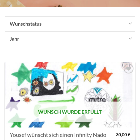
Wunschstatus
Jahr
AUF MEINE
MERKLISTE
SETZEN
WUNSCH WURDE ERFÜLLT
Yousef wünscht sich einen Infinity Nado
30,00
€