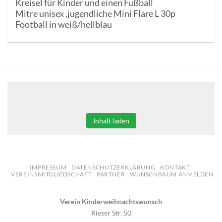
Kreisel für Kinder und einen Fußball
Mitre unisex ,jugendliche Mini Flare L 30p
Football in weiß/hellblau
Klicken Sie auf den unteren Button, um den Inhalt von
erweiterungen.gooding.de zu laden.
Inhalt laden
IMPRESSUM
DATENSCHUTZERKLÄRUNG
KONTAKT
VEREINSMITGLIEDSCHAFT
PARTNER
WUNSCHBAUM ANMELDEN
Verein Kinderweihnachtswunsch
Rieser Str. 50