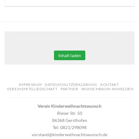
Klicken Sie auf den unteren Button, um den Inhalt von
erweiterungen.gooding.de zu laden.
Inhalt laden
IMPRESSUM
DATENSCHUTZERKLÄRUNG
KONTAKT
VEREINSMITGLIEDSCHAFT
PARTNER
WUNSCHBAUM ANMELDEN
Verein Kinderweihnachtswunsch
Rieser Str. 50
86368 Gersthofen
Tel: 0821/298098
vorstand@kinderweihnachtswunsch.de