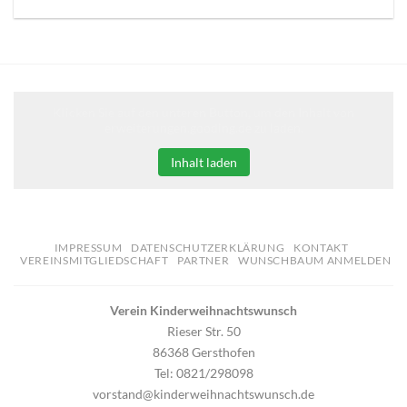
Klicken Sie auf den unteren Button, um den Inhalt von
erweiterungen.gooding.de zu laden.
Inhalt laden
IMPRESSUM
DATENSCHUTZERKLÄRUNG
KONTAKT
VEREINSMITGLIEDSCHAFT
PARTNER
WUNSCHBAUM ANMELDEN
Verein Kinderweihnachtswunsch
Rieser Str. 50
86368 Gersthofen
Tel: 0821/298098
vorstand@kinderweihnachtswunsch.de