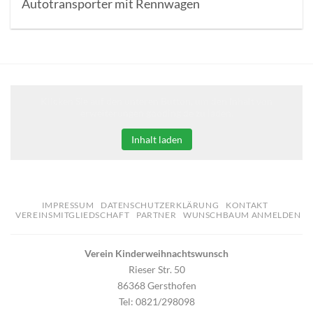
Autotransporter mit Rennwagen
Klicken Sie auf den unteren Button, um den Inhalt von
erweiterungen.gooding.de zu laden.
Inhalt laden
IMPRESSUM
DATENSCHUTZERKLÄRUNG
KONTAKT
VEREINSMITGLIEDSCHAFT
PARTNER
WUNSCHBAUM ANMELDEN
Verein Kinderweihnachtswunsch
Rieser Str. 50
86368 Gersthofen
Tel: 0821/298098