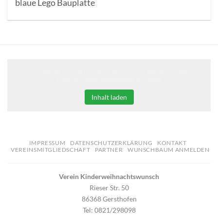
blaue Lego Bauplatte
Klicken Sie auf den unteren Button, um den Inhalt von
erweiterungen.gooding.de zu laden.
Inhalt laden
IMPRESSUM
DATENSCHUTZERKLÄRUNG
KONTAKT
VEREINSMITGLIEDSCHAFT
PARTNER
WUNSCHBAUM ANMELDEN
Verein Kinderweihnachtswunsch
Rieser Str. 50
86368 Gersthofen
Tel: 0821/298098