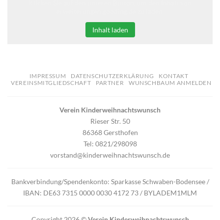
Klicken Sie auf den unteren Button, um den Inhalt von
erweiterungen.gooding.de zu laden.
Inhalt laden
IMPRESSUM
DATENSCHUTZERKLÄRUNG
KONTAKT
VEREINSMITGLIEDSCHAFT
PARTNER
WUNSCHBAUM ANMELDEN
Verein Kinderweihnachtswunsch
Rieser Str. 50
86368 Gersthofen
Tel: 0821/298098
vorstand@kinderweihnachtswunsch.de
Bankverbindung/Spendenkonto: Sparkasse Schwaben-Bodensee /
IBAN: DE63 7315 0000 0030 4172 73 / BYLADEM1MLM
Copyright 2026 ©
Verein Kinderweihnachtswunsch