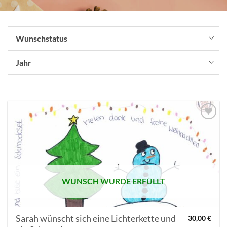
Wunschstatus
Jahr
AUF MEINE
MERKLISTE
SETZEN
WUNSCH WURDE ERFÜLLT
Sarah wünscht sich eine Lichterkette und
30,00
€