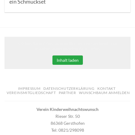
ein Schmuckset
Klicken Sie auf den unteren Button, um den Inhalt von
erweiterungen.gooding.de zu laden.
Inhalt laden
IMPRESSUM
DATENSCHUTZERKLÄRUNG
KONTAKT
VEREINSMITGLIEDSCHAFT
PARTNER
WUNSCHBAUM ANMELDEN
Verein Kinderweihnachtswunsch
Rieser Str. 50
86368 Gersthofen
Tel: 0821/298098