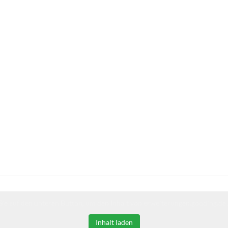
Sie auf den unteren Button, um den Inhalt von erweiterungen.gooding.de 
Inhalt laden