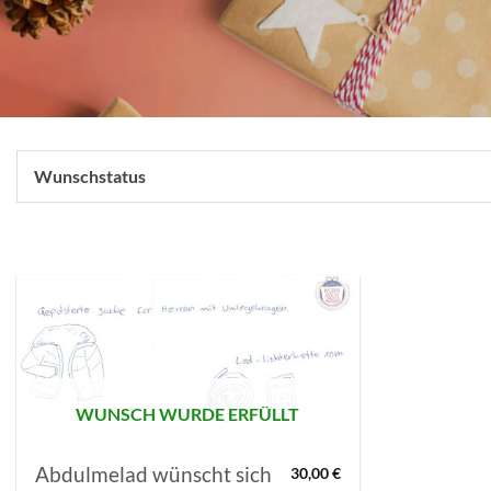
Wunschstatus
AUF MEINE
MERKLISTE
SETZEN
WUNSCH WURDE ERFÜLLT
Abdulmelad wünscht sich
30,00
€