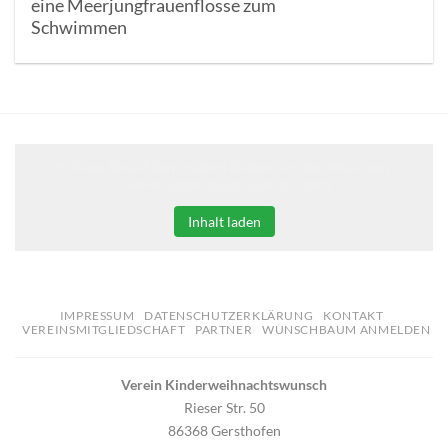
eine Meerjungfrauenflosse zum
Schwimmen
Klicken Sie auf den unteren Button, um den Inhalt von
erweiterungen.gooding.de zu laden.
Inhalt laden
IMPRESSUM
DATENSCHUTZERKLÄRUNG
KONTAKT
VEREINSMITGLIEDSCHAFT
PARTNER
WUNSCHBAUM ANMELDEN
Verein Kinderweihnachtswunsch
Rieser Str. 50
86368 Gersthofen