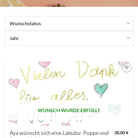
Wunschstatus
Jahr
AUF MEINE
MERKLISTE
SETZEN
WUNSCH WURDE ERFÜLLT
Aya wünscht sich eine Labubu- Puppe und
30,00
€