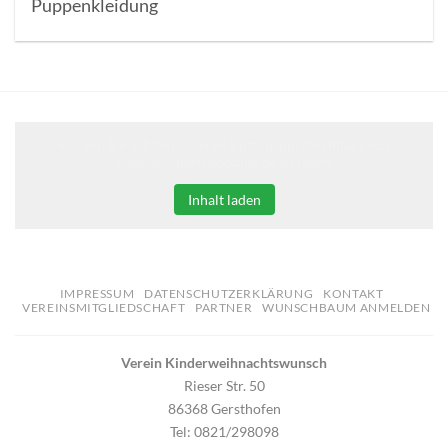
Puppenkleidung
Klicken Sie auf den unteren Button, um den Inhalt von
erweiterungen.gooding.de zu laden.
Inhalt laden
IMPRESSUM
DATENSCHUTZERKLÄRUNG
KONTAKT
VEREINSMITGLIEDSCHAFT
PARTNER
WUNSCHBAUM ANMELDEN
Verein Kinderweihnachtswunsch
Rieser Str. 50
86368 Gersthofen
Tel: 0821/298098