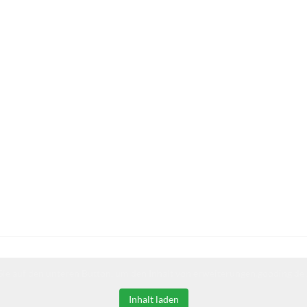
Sie auf den unteren Button, um den Inhalt von erweiterungen.gooding.de 
Inhalt laden