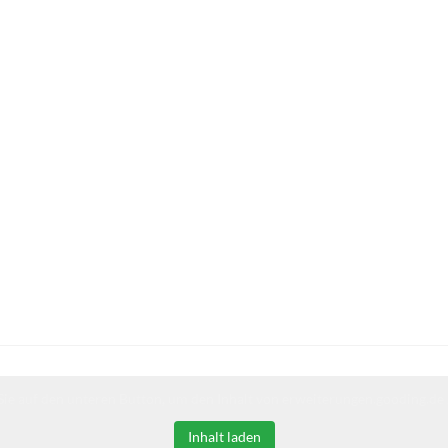
Sie auf den unteren Button, um den Inhalt von erweiterungen.gooding.de 
Inhalt laden