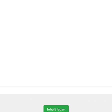
Sie auf den unteren Button, um den Inhalt von erweiterungen.gooding.de 
Inhalt laden