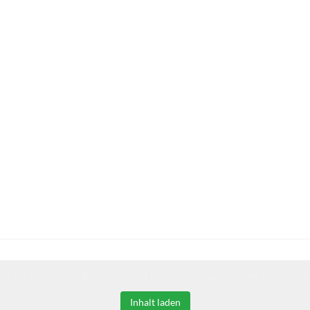
Sie auf den unteren Button, um den Inhalt von erweiterungen.gooding.de 
Inhalt laden