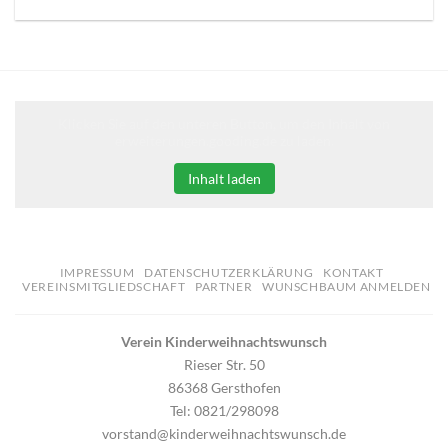
Klicken Sie auf den unteren Button, um den Inhalt von
erweiterungen.gooding.de zu laden.
Inhalt laden
IMPRESSUM
DATENSCHUTZERKLÄRUNG
KONTAKT
VEREINSMITGLIEDSCHAFT
PARTNER
WUNSCHBAUM ANMELDEN
Verein Kinderweihnachtswunsch
Rieser Str. 50
86368 Gersthofen
Tel: 0821/298098
vorstand@kinderweihnachtswunsch.de