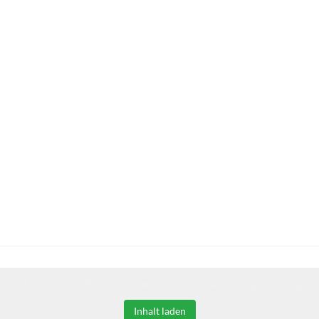
Sie auf den unteren Button, um den Inhalt von erweiterungen.gooding.de 
Inhalt laden