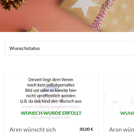
Wunschstatus
AUF MEINE
MERKLISTE
SETZEN
WUNSCH WURDE ERFÜLLT
WUNS
Aren wünscht sich
Aron wüns
30,00
€