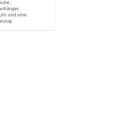
uhe ,
anhänger,
hr und eine
anzug