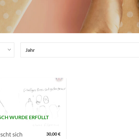
Jahr
AUF MEINE
MERKLISTE
SETZEN
CH WURDE ERFÜLLT
cht sich
30,00
€