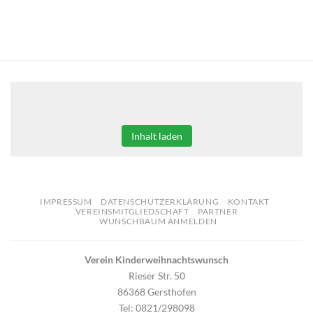
Klicken Sie auf den unteren Button, um den Inhalt von
erweiterungen.gooding.de zu laden.
Inhalt laden
IMPRESSUM
DATENSCHUTZERKLÄRUNG
KONTAKT
VEREINSMITGLIEDSCHAFT
PARTNER
WUNSCHBAUM ANMELDEN
Verein Kinderweihnachtswunsch
Rieser Str. 50
86368 Gersthofen
Tel: 0821/298098