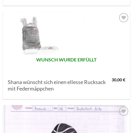
AUF MEINE
MERKLISTE
SETZEN
WUNSCH WURDE ERFÜLLT
30,00
€
Shana wünscht sich einen ellesse Rucksack
mit Federmäppchen
AUF MEINE
MERKLISTE
SETZEN