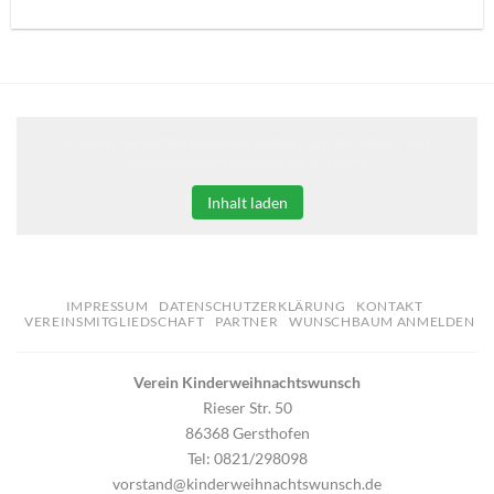
Klicken Sie auf den unteren Button, um den Inhalt von
erweiterungen.gooding.de zu laden.
Inhalt laden
IMPRESSUM
DATENSCHUTZERKLÄRUNG
KONTAKT
VEREINSMITGLIEDSCHAFT
PARTNER
WUNSCHBAUM ANMELDEN
Verein Kinderweihnachtswunsch
Rieser Str. 50
86368 Gersthofen
Tel: 0821/298098
vorstand@kinderweihnachtswunsch.de