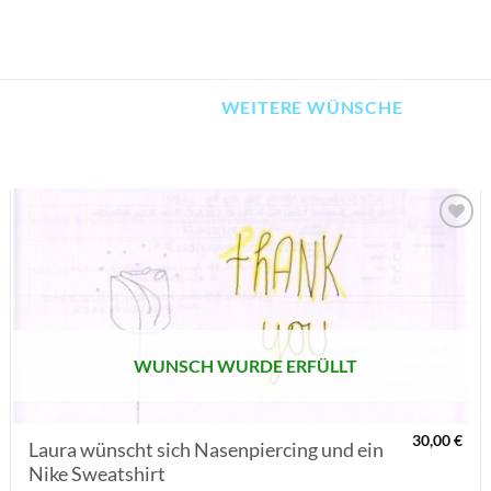
WEITERE WÜNSCHE
AUF MEINE
MERKLISTE
SETZEN
WUNSCH WURDE ERFÜLLT
30,00
€
Laura wünscht sich Nasenpiercing und ein
Nike Sweatshirt