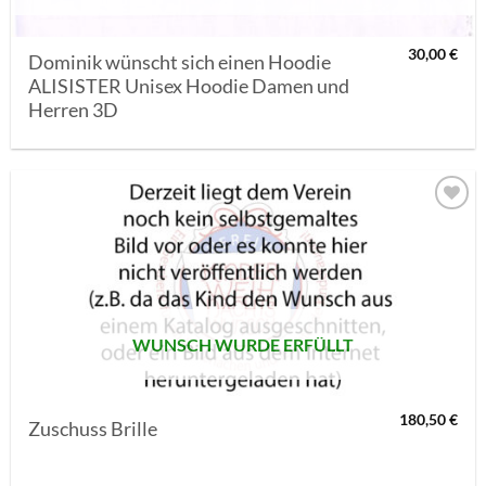
30,00
€
Dominik wünscht sich einen Hoodie
ALISISTER Unisex Hoodie Damen und
Herren 3D
AUF MEINE
MERKLISTE
SETZEN
WUNSCH WURDE ERFÜLLT
180,50
€
Zuschuss Brille