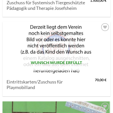
1.500,00
€
Zuschuss für Systemisch Tiergeschützte
Pädagogik und Therapie Josefsheim
AUF MEINE
MERKLISTE
SETZEN
WUNSCH WURDE ERFÜLLT
70,00
€
Eintrittskarten/Zuschuss für
Playmobilland