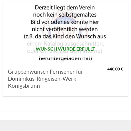
AUF MEINE
MERKLISTE
SETZEN
WUNSCH WURDE ERFÜLLT
440,00
€
Gruppenwunsch Fernseher für
Dominikus-Ringeisen-Werk
Königsbrunn
Sie auf den unteren Button, um den Inhalt von erweiterungen.gooding.de 