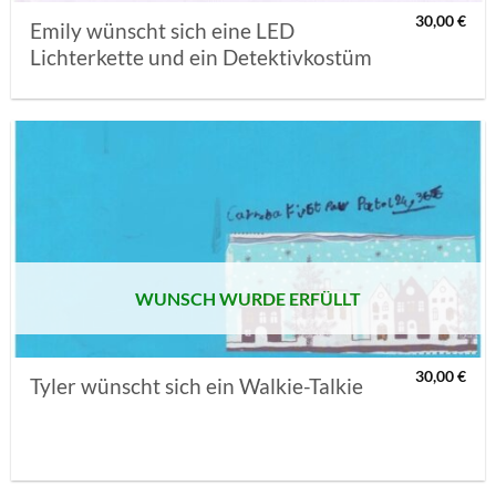
30,00
€
Emily wünscht sich eine LED
Lichterkette und ein Detektivkostüm
AUF MEINE
MERKLISTE
SETZEN
WUNSCH WURDE ERFÜLLT
30,00
€
Tyler wünscht sich ein Walkie-Talkie