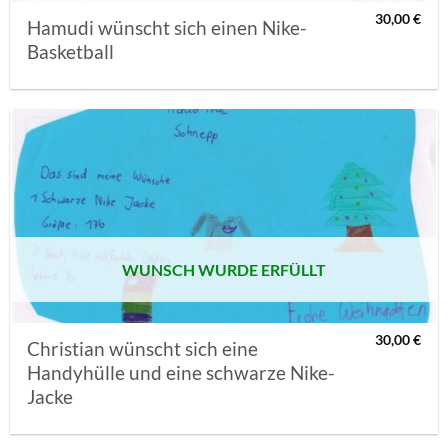
30,00
€
Hamudi wünscht sich einen Nike-
Basketball
AUF MEINE
MERKLISTE
SETZEN
WUNSCH WURDE ERFÜLLT
30,00
€
Christian wünscht sich eine
Handyhülle und eine schwarze Nike-
Jacke