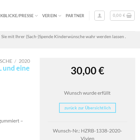
0,00
€
KBLICKE/PRESSE
VEREIN
PARTNER
 Sie mit Ihrer (Sach-)Spende Kinderwünsche wahr werden lassen .
SCHE
/
2020
L und eine
30,00
€
Wunsch wurde erfüllt
zurück zur Übersichtlich
 gummiert –
Wunsch-Nr.: HZRB-1338-2020-
Vivien