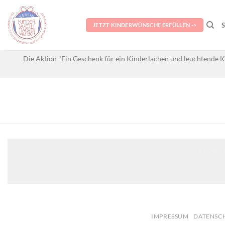
Skip
to
JETZT KINDERWÜNSCHE ERFÜLLEN ->
content
Die Aktion "Ein Geschenk für ein Kinderlachen und leuchtende K
Klicken 
IMPRESSUM
DATENSC