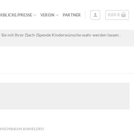
0,00
€
KBLICKE/PRESSE
VEREIN
PARTNER
 Sie mit Ihrer (Sach-)Spende Kinderwünsche wahr werden lassen .
zu laden.
NSCHBAUM ANMELDEN