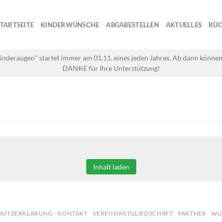
STARTSEITE
KINDERWÜNSCHE
ABGABESTELLEN
AKTUELLES
RÜC
inderaugen" startet immer am 01.11. eines jeden Jahres. Ab dann können
DANKE für Ihre Unterstützung!
Sie auf den unteren Button, um den Inhalt von erweiterungen.gooding.de 
Inhalt laden
HUTZERKLÄRUNG
KONTAKT
VEREINSMITGLIEDSCHAFT
PARTNER
WU