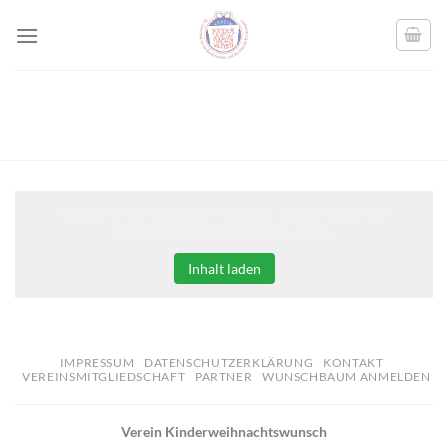
Skip
to
content
Klicken Sie auf den unteren Button, um den Inhalt von
erweiterungen.gooding.de zu laden.
Inhalt laden
IMPRESSUM
DATENSCHUTZERKLÄRUNG
KONTAKT
VEREINSMITGLIEDSCHAFT
PARTNER
WUNSCHBAUM ANMELDEN
Verein Kinderweihnachtswunsch