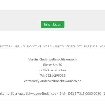
Sie auf den unteren Button, um den Inhalt von erweiterungen.gooding.de 
Inhalt laden
HUTZERKLÄRUNG
KONTAKT
VEREINSMITGLIEDSCHAFT
PARTNER
WU
Verein Kinderweihnachtswunsch
Rieser Str. 50
86368 Gersthofen
Tel: 0821/298098
vorstand@kinderweihnachtswunsch.de
nkonto: Sparkasse Schwaben-Bodensee / IBAN: DE63 7315 0000 0030