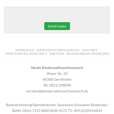
Klicken Sie auf den unteren Button, um den Inhalt von
erweiterungen.gooding.de zu laden.
Inhalt laden
IMPRESSUM
DATENSCHUTZERKLÄRUNG
KONTAKT
VEREINSMITGLIEDSCHAFT
PARTNER
WUNSCHBAUM ANMELDEN
Verein Kinderweihnachtswunsch
Rieser Str. 50
86368 Gersthofen
Tel: 0821/298098
vorstand@kinderweihnachtswunsch.de
Bankverbindung/Spendenkonto: Sparkasse Schwaben-Bodensee /
IBAN: DE63 7315 0000 0030 4172 73 / BYLADEM1MLM