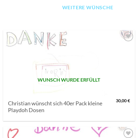
WEITERE WÜNSCHE
AUF MEINE
MERKLISTE
SETZEN
WUNSCH WURDE ERFÜLLT
30,00
€
Christian wünscht sich 40er Pack kleine
Playdoh Dosen