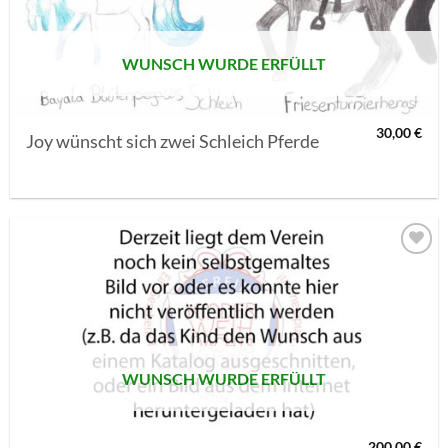
WUNSCH WURDE ERFÜLLT
30,00
€
Joy wünscht sich zwei Schleich Pferde
AUF MEINE
MERKLISTE
SETZEN
WUNSCH WURDE ERFÜLLT
200,00
€