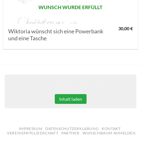
WUNSCH WURDE ERFÜLLT
30,00
€
Wiktoria wünscht sich eine Powerbank
und eine Tasche
Klicken Sie auf den unteren Button, um den Inhalt von
erweiterungen.gooding.de zu laden.
Inhalt laden
IMPRESSUM
DATENSCHUTZERKLÄRUNG
KONTAKT
VEREINSMITGLIEDSCHAFT
PARTNER
WUNSCHBAUM ANMELDEN