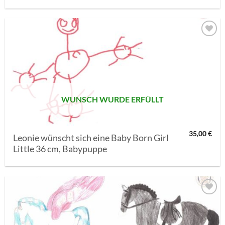
AUF MEINE
MERKLISTE
SETZEN
WUNSCH WURDE ERFÜLLT
35,00
€
Leonie wünscht sich eine Baby Born Girl
Little 36 cm, Babypuppe
AUF MEINE
MERKLISTE
SETZEN