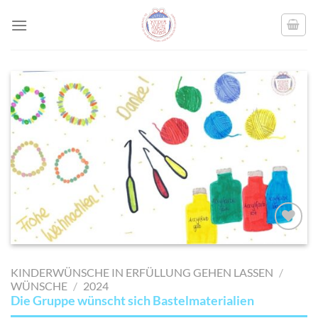
Skip
to
content
AUF MEINE
MERKLISTE
KINDERWÜNSCHE IN ERFÜLLUNG GEHEN LASSEN
/
SETZEN
WÜNSCHE
/
2024
Die Gruppe wünscht sich Bastelmaterialien