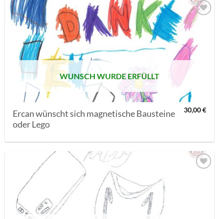
AUF MEINE
MERKLISTE
SETZEN
WUNSCH WURDE ERFÜLLT
30,00
€
Ercan wünscht sich magnetische Bausteine
oder Lego
AUF MEINE
MERKLISTE
SETZEN