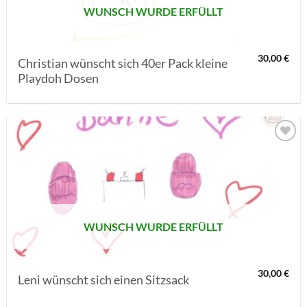
WUNSCH WURDE ERFÜLLT
30,00
€
Christian wünscht sich 40er Pack kleine
Playdoh Dosen
AUF MEINE
MERKLISTE
SETZEN
WUNSCH WURDE ERFÜLLT
30,00
€
Leni wünscht sich einen Sitzsack