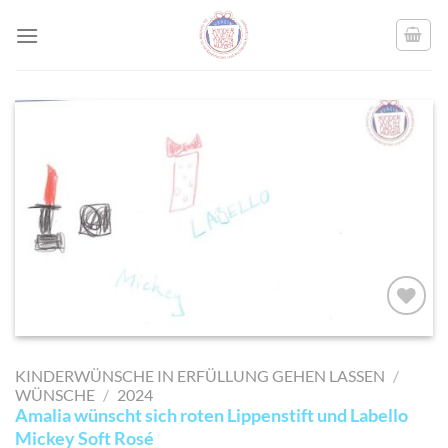
Skip
to
content
AUF MEINE
MERKLISTE
KINDERWÜNSCHE IN ERFÜLLUNG GEHEN LASSEN
/
SETZEN
WÜNSCHE
/
2024
Amalia wünscht sich roten Lippenstift und Labello
Mickey Soft Rosé