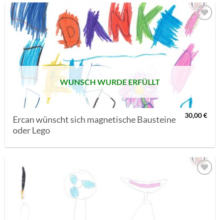
AUF MEINE
MERKLISTE
SETZEN
WUNSCH WURDE ERFÜLLT
30,00
€
Ercan wünscht sich magnetische Bausteine
oder Lego
AUF MEINE
MERKLISTE
SETZEN