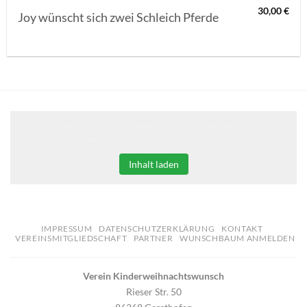
30,00
€
Joy wünscht sich zwei Schleich Pferde
Klicken Sie auf den unteren Button, um den Inhalt von
erweiterungen.gooding.de zu laden.
Inhalt laden
IMPRESSUM
DATENSCHUTZERKLÄRUNG
KONTAKT
VEREINSMITGLIEDSCHAFT
PARTNER
WUNSCHBAUM ANMELDEN
Verein Kinderweihnachtswunsch
Rieser Str. 50