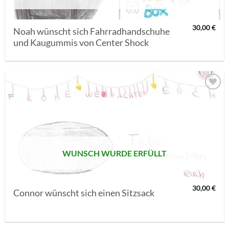
30,00
€
Noah wünscht sich Fahrradhandschuhe
und Kaugummis von Center Shock
AUF MEINE
MERKLISTE
SETZEN
WUNSCH WURDE ERFÜLLT
30,00
€
Connor wünscht sich einen Sitzsack