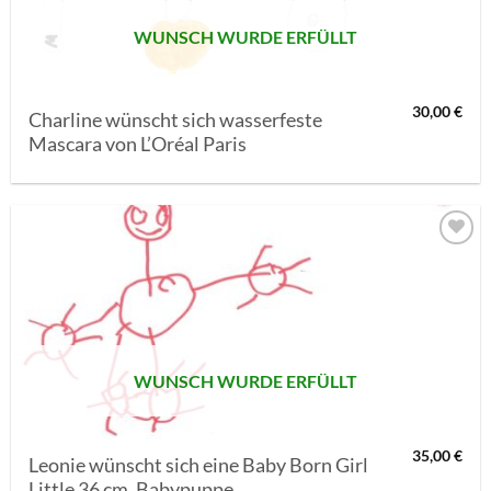
WUNSCH WURDE ERFÜLLT
30,00
€
Charline wünscht sich wasserfeste
Mascara von L’Oréal Paris
AUF MEINE
MERKLISTE
SETZEN
WUNSCH WURDE ERFÜLLT
35,00
€
Leonie wünscht sich eine Baby Born Girl
Little 36 cm, Babypuppe