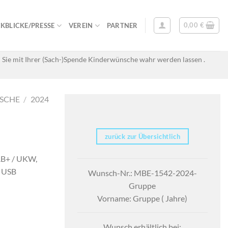
0,00
€
KBLICKE/PRESSE
VEREIN
PARTNER
 Sie mit Ihrer (Sach-)Spende Kinderwünsche wahr werden lassen .
SCHE
/
2024
zurück zur Übersichtlich
AB+ / UKW,
d USB
Wunsch-Nr.: MBE-1542-2024-
Gruppe
Vorname: Gruppe ( Jahre)
Wunsch erhältlich bei: