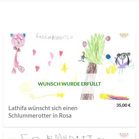
AUF MEINE
MERKLISTE
SETZEN
WUNSCH WURDE ERFÜLLT
35,00
€
Lathifa wünscht sich einen
Schlummerotter in Rosa