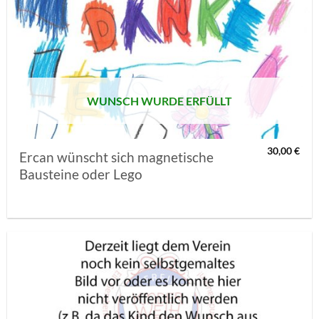
AUF MEINE
MERKLISTE
SETZEN
WUNSCH WURDE ERFÜLLT
30,00
€
Ercan wünscht sich magnetische
Bausteine oder Lego
AUF MEINE
MERKLISTE
SETZEN