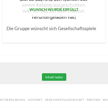
WUNSCH WURDE ERFÜLLT
Die Gruppe wünscht sich Gesellschaftsspiele
Sie auf den unteren Button, um den Inhalt von erweiterungen.gooding.de 
Inhalt laden
HUTZERKLÄRUNG
KONTAKT
VEREINSMITGLIEDSCHAFT
PARTNER
WU