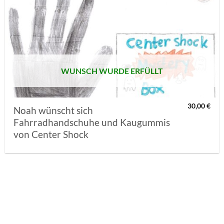
AUF MEINE
MERKLISTE
SETZEN
WUNSCH WURDE ERFÜLLT
30,00
€
Noah wünscht sich
Fahrradhandschuhe und Kaugummis
von Center Shock