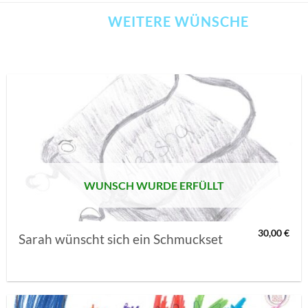
WEITERE WÜNSCHE
AUF MEINE
MERKLISTE
SETZEN
WUNSCH WURDE ERFÜLLT
30,00
€
Sarah wünscht sich ein Schmuckset