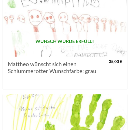
AUF MEINE
MERKLISTE
SETZEN
WUNSCH WURDE ERFÜLLT
35,00
€
Mattheo wünscht sich einen
Schlummerotter Wunschfarbe: grau
AUF MEINE
MERKLISTE
SETZEN