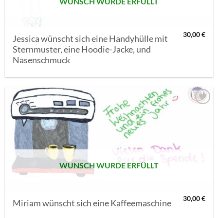
WUNSCH WURDE ERFÜLLT
30,00
€
Jessica wünscht sich eine Handyhülle mit
Sternmuster, eine Hoodie-Jacke, und
Nasenschmuck
AUF MEINE
MERKLISTE
SETZEN
WUNSCH WURDE ERFÜLLT
30,00
€
Miriam wünscht sich eine Kaffeemaschine