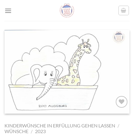
Skip
to
content
AUF MEINE
MERKLISTE
KINDERWÜNSCHE IN ERFÜLLUNG GEHEN LASSEN
/
SETZEN
WÜNSCHE
/
2023