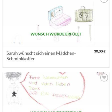
AUF MEINE
MERKLISTE
SETZEN
WUNSCH WURDE ERFÜLLT
30,00
€
Sarah wünscht sich einen Mädchen-
Schminkkoffer
AUF MEINE
MERKLISTE
SETZEN