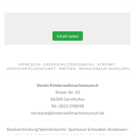
Klicken Sie auf den unteren Button, um den Inhalt von
erweiterungen.gooding.de zu laden.
Inhalt laden
IMPRESSUM
DATENSCHUTZERKLÄRUNG
KONTAKT
VEREINSMITGLIEDSCHAFT
PARTNER
WUNSCHBAUM ANMELDEN
Verein Kinderweihnachtswunsch
Rieser Str. 50
86368 Gersthofen
Tel: 0821/298098
vorstand@kinderweihnachtswunsch.de
Bankverbindung/Spendenkonto: Sparkasse Schwaben-Bodensee /