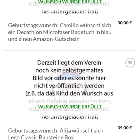
WUNSCH WURDE ERFÜLLT
30,00
€
Geburtstagswunsch: Camillo wünscht sich
ein Decathlon Microfaser Badetuch in blau
und einen Amazon-Gutschein
AUF MEINE
MERKLISTE
SETZEN
WUNSCH WURDE ERFÜLLT
35,00
€
Geburtstagswunsch: Alija wünscht sich
Lego Classic Bausteine Box