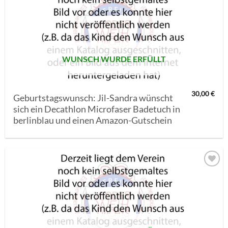
AUF MEINE
MERKLISTE
SETZEN
WUNSCH WURDE ERFÜLLT
30,00
€
Geburtstagswunsch: Jil-Sandra wünscht
sich ein Decathlon Microfaser Badetuch in
berlinblau und einen Amazon-Gutschein
AUF MEINE
MERKLISTE
SETZEN