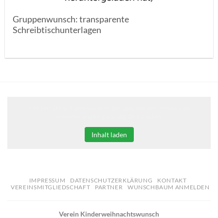
Gruppenwunsch: transparente
Schreibtischunterlagen
Klicken Sie auf den unteren Button, um den Inhalt von
erweiterungen.gooding.de zu laden.
Inhalt laden
IMPRESSUM
DATENSCHUTZERKLÄRUNG
KONTAKT
VEREINSMITGLIEDSCHAFT
PARTNER
WUNSCHBAUM ANMELDEN
Verein Kinderweihnachtswunsch