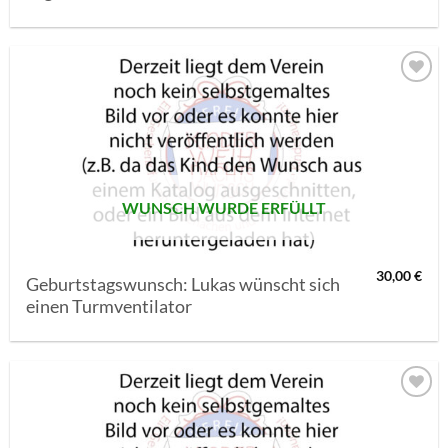
AUF MEINE
MERKLISTE
SETZEN
WUNSCH WURDE ERFÜLLT
30,00
€
Geburtstagswunsch: Lukas wünscht sich
einen Turmventilator
AUF MEINE
MERKLISTE
SETZEN