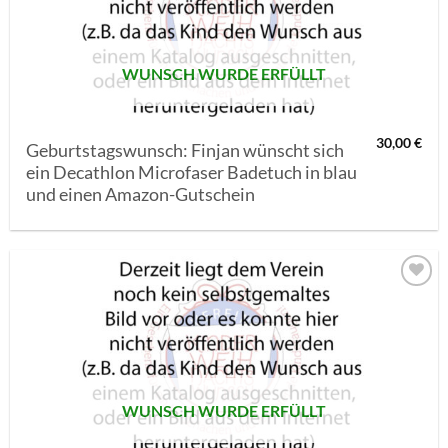
WUNSCH WURDE ERFÜLLT
30,00
€
Geburtstagswunsch: Finjan wünscht sich
ein Decathlon Microfaser Badetuch in blau
und einen Amazon-Gutschein
AUF MEINE
MERKLISTE
SETZEN
WUNSCH WURDE ERFÜLLT