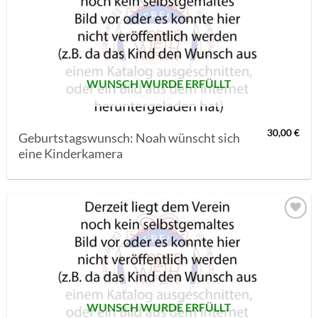
AUF MEINE
MERKLISTE
SETZEN
WUNSCH WURDE ERFÜLLT
30,00
€
Geburtstagswunsch: Noah wünscht sich
eine Kinderkamera
AUF MEINE
MERKLISTE
SETZEN
WUNSCH WURDE ERFÜLLT