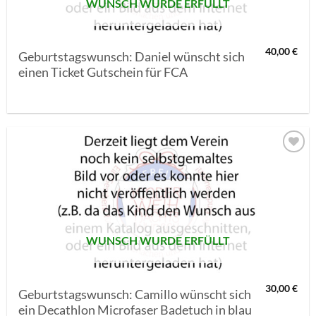
WUNSCH WURDE ERFÜLLT
40,00
€
Geburtstagswunsch: Daniel wünscht sich
einen Ticket Gutschein für FCA
AUF MEINE
MERKLISTE
SETZEN
WUNSCH WURDE ERFÜLLT
30,00
€
Geburtstagswunsch: Camillo wünscht sich
ein Decathlon Microfaser Badetuch in blau