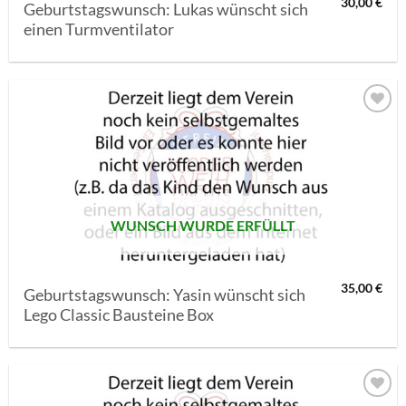
30,00
€
Geburtstagswunsch: Lukas wünscht sich
einen Turmventilator
AUF MEINE
MERKLISTE
SETZEN
WUNSCH WURDE ERFÜLLT
35,00
€
Geburtstagswunsch: Yasin wünscht sich
Lego Classic Bausteine Box