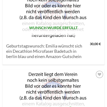
AUF MEINE
MERKLISTE
SETZEN
WUNSCH WURDE ERFÜLLT
30,00
€
Geburtstagswunsch: Emilia wünscht sich
ein Decathlon Microfaser Badetuch in
berlin blau und einen Amazon-Gutschein
AUF MEINE
MERKLISTE
SETZEN