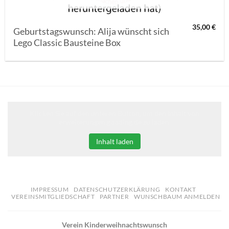
35,00
€
Geburtstagswunsch: Alija wünscht sich
Lego Classic Bausteine Box
Klicken Sie auf den unteren Button, um den Inhalt von
erweiterungen.gooding.de zu laden.
Inhalt laden
IMPRESSUM
DATENSCHUTZERKLÄRUNG
KONTAKT
VEREINSMITGLIEDSCHAFT
PARTNER
WUNSCHBAUM ANMELDEN
Verein Kinderweihnachtswunsch